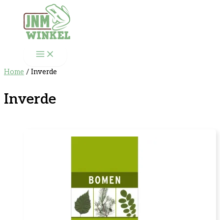
Ga
naar
de
inhoud
Home
/ Inverde
Inverde