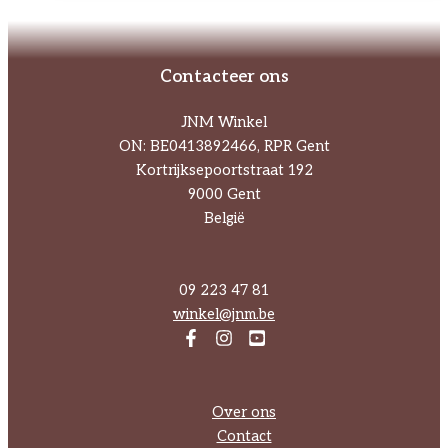
Contacteer ons
JNM Winkel
ON: BE0413892466, RPR Gent
Kortrijksepoortstraat 192
9000 Gent
België
09 223 47 81
winkel@jnm.be
Over ons
Contact