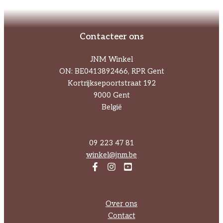
Contacteer ons
JNM Winkel
ON: BE0413892466, RPR Gent
Kortrijksepoortstraat 192
9000 Gent
België
09 223 47 81
winkel@jnm.be
Over ons
Contact