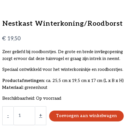
Nestkast Winterkoning/Roodborst
€
19,50
Zeer geliefd bij roodborstjes. De grote en brede invliegopening
zorgt ervoor dat deze tuinvogel er graag zijn intrek in neemt.
Speciaal ontwikkeld voor het winterkoninkje en roodborstjes.
Productafmetingen:
ca. 25,5 cm x 19,5 cm x 17 cm (L x B x H)
Materiaal:
grenenhout
Beschikbaarheid:
Op voorraad
Nestkast
Winterkoning/Roodborst
-
+
Toevoegen aan winkelwagen
aantal