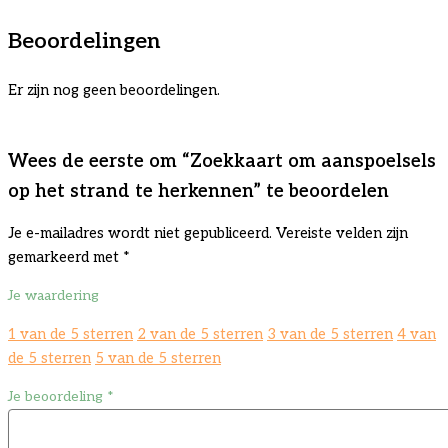
strand
te
Beoordelingen
herkennen
aantal
Er zijn nog geen beoordelingen.
Wees de eerste om “Zoekkaart om aanspoelsels
op het strand te herkennen” te beoordelen
Je e-mailadres wordt niet gepubliceerd.
Vereiste velden zijn
gemarkeerd met
*
Je waardering
1 van de 5 sterren
2 van de 5 sterren
3 van de 5 sterren
4 van
de 5 sterren
5 van de 5 sterren
Je beoordeling
*