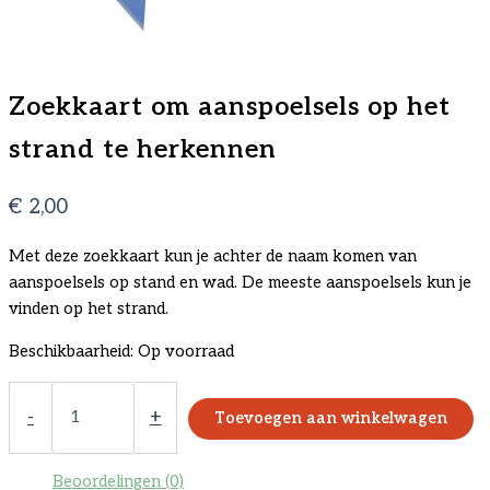
Zoekkaart om aanspoelsels op het
strand te herkennen
€
2,00
Met deze zoekkaart kun je achter de naam komen van
aanspoelsels op stand en wad. De meeste aanspoelsels kun je
vinden op het strand.
Beschikbaarheid:
Op voorraad
Zoekkaart
om
-
+
Toevoegen aan winkelwagen
aanspoelsels
op
het
Beoordelingen (0)