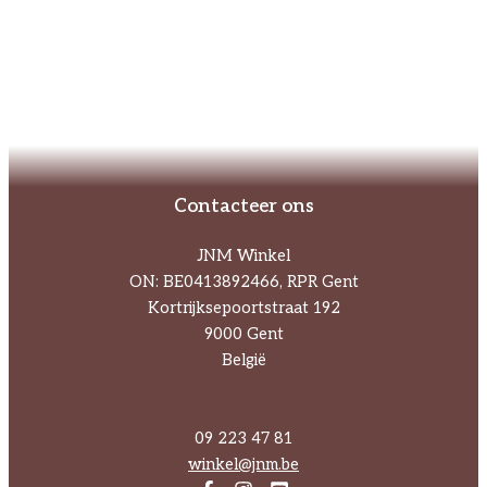
Contacteer ons
JNM Winkel
ON: BE0413892466, RPR Gent
Kortrijksepoortstraat 192
9000 Gent
België
09 223 47 81
winkel@jnm.be