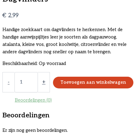
€
2,99
Handige zoekkaart om dagvlinders te herkennen. Met de
handige aanwijspijltjes leer je soorten als dagpauwoog,
atalanta, kleine vos, groot koolwitje, citroenvlinder en vele
andere dagvlinders nog sneller op naam te brengen.
Beschikbaarheid:
Op voorraad
Zoekkaart:
Wie
-
+
Toevoegen aan winkelwagen
ben
ik?
Dagvlinders
Beoordelingen (0)
aantal
Beoordelingen
Er zijn nog geen beoordelingen.