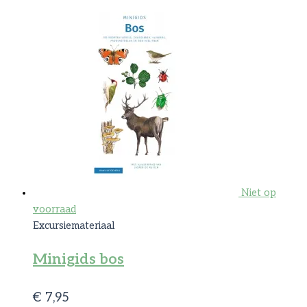
Niet op
voorraad
Excursiemateriaal
Minigids bos
€
7,95