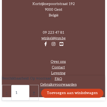
Kortrijksepoortstraat 192
9000 Gent
België
09 223 47 81
winkel@jnm.be
Over ons
Contact
Levering
Beschikbaarheid:
Op voorraad
FAQ
Gebruiksvoorwaarden
Zoekkaart:
Wie
-
+
Toevoegen aan winkelwagen
ben
ik?
Dagvlinders